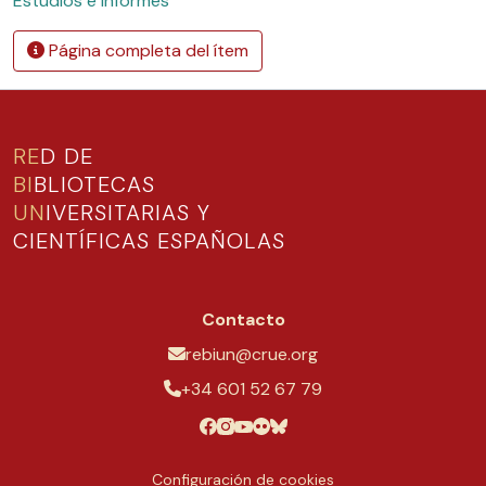
Estudios e informes
Página completa del ítem
RE
D DE
BI
BLIOTECAS
UN
IVERSITARIAS Y
CIENTÍFICAS ESPAÑOLAS
Contacto
rebiun@crue.org
+34 601 52 67 79
Configuración de cookies