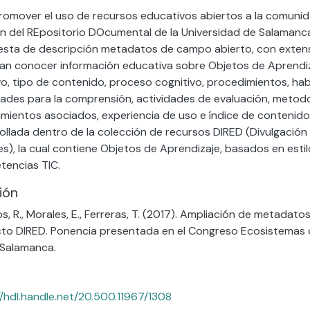
romover el uso de recursos educativos abiertos a la comunidad
n del REpositorio DOcumental de la Universidad de Salamanc
sta de descripción metadatos de campo abierto, con extens
an conocer información educativa sobre Objetos de Aprendiz
vo, tipo de contenido, proceso cognitivo, procedimientos, hab
dades para la comprensión, actividades de evaluación, metodo
mientos asociados, experiencia de uso e índice de contenido
ollada dentro de la colección de recursos DIRED (Divulgació
les), la cual contiene Objetos de Aprendizaje, basados en esti
encias TIC.
ión
, R., Morales, E., Ferreras, T. (2017). Ampliación de metadat
to DIRED. Ponencia presentada en el Congreso Ecosistemas 
 Salamanca.
//hdl.handle.net/20.500.11967/1308