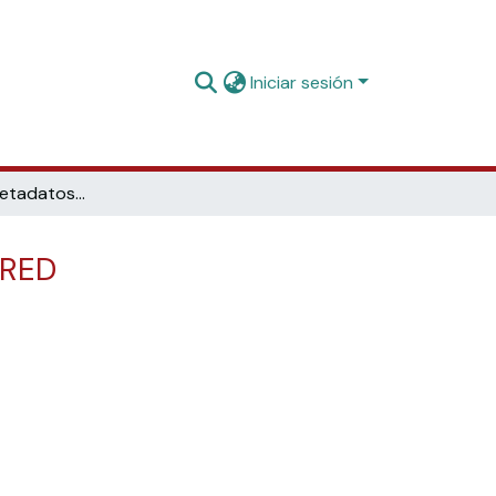
Iniciar sesión
Ampliación de metadatos educativos en Gredos: proyecto DIRED
IRED