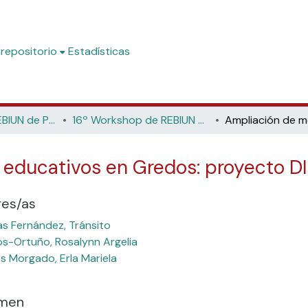
 repositorio
Estadísticas
Workshop de REBIUN de Proyectos Digitales
16º Workshop de REBIUN de Proyectos Digitales, 7ª Jornadas de Os Repositorios, 11º Coloquio Internacional de Ciencias de la Documentación (Universidad de Salamanca, 2017)
educativos en Gredos: proyecto D
res/as
as Fernández, Tránsito
-Ortuño, Rosalynn Argelia
s Morgado, Erla Mariela
men