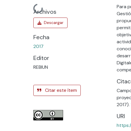
Para p
Cargando...
Archivos
Gestió
propue
permit
objeti
Fecha
activi
2017
conoci
desarr
Editor
Digita
REBIUN
compet
Citac
Citar este ítem
Campos
proyec
2017).
URI
https: