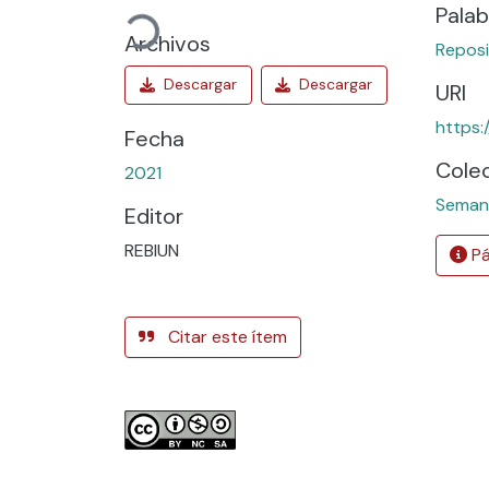
Palab
Archivos
Reposi
URI
https:
Fecha
Cole
2021
Semana
Editor
REBIUN
Pá
Citar este ítem