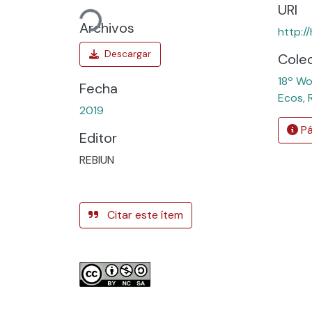
Cargando...
URI
Archivos
http:/
Cole
18º Wo
Fecha
Ecos, 
2019
Pá
Editor
REBIUN
Citar este ítem