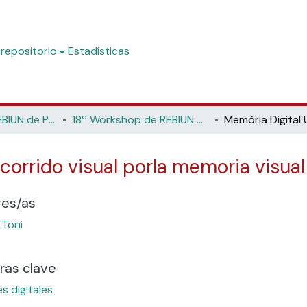
 repositorio
Estadísticas
Workshop de REBIUN de Proyectos Digitales
18º Workshop de REBIUN de Proyectos Digitales y 8ª Jornadas de Os Repositorios: Ciencia Abierta - Ecos, Retos y Oportunidades de los PlaneS (Universidad de León, 2019)
corrido visual porla memoria visual
res/as
 Toni
ras clave
s digitales