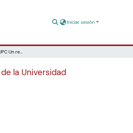
Iniciar sesión
Memòria Digital UPC Un recorrido visual porla memoria visual de la Universidad
 de la Universidad