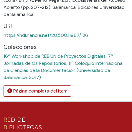
(2018). En J. A. Merlo Vega (Ed.), Ecosistemas del Acceso
Abierto (pp. 207-212). Salamanca: Ediciones Universidad
de Salamanca.
URI
https://hdl.handle.net/20.500.11967/1261
Colecciones
16º Workshop de REBIUN de Proyectos Digitales, 7ª
Jornadas de Os Repositorios, 11º Coloquio Internacional
de Ciencias de la Documentación (Universidad de
Salamanca, 2017)
Página completa del ítem
RE
D DE
BI
BLIOTECAS