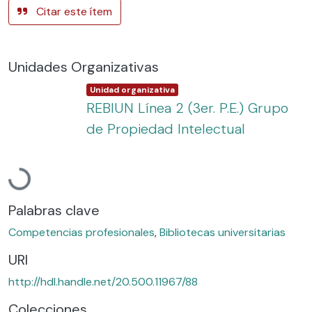
Citar este ítem
Unidades Organizativas
Item type:
,
Unidad organizativa
REBIUN Línea 2 (3er. P.E.) Grupo
de Propiedad Intelectual
Cargando...
Palabras clave
Competencias profesionales
,
Bibliotecas universitarias
URI
http://hdl.handle.net/20.500.11967/88
Colecciones