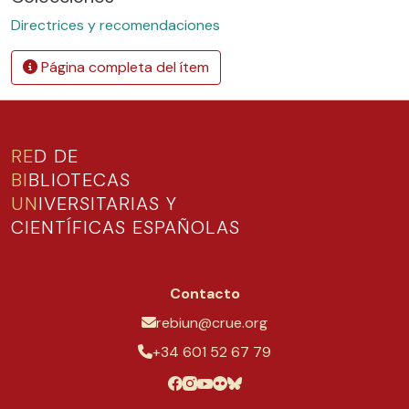
Directrices y recomendaciones
Página completa del ítem
RE
D DE
BI
BLIOTECAS
UN
IVERSITARIAS Y
CIENTÍFICAS ESPAÑOLAS
Contacto
rebiun@crue.org
+34 601 52 67 79