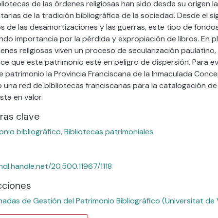
bliotecas de las órdenes religiosas han sido desde su origen l
tarias de la tradición bibliográfica de la sociedad. Desde el si
s de las desamortizaciones y las guerras, este tipo de fondo
ndo importancia por la pérdida y expropiación de libros. En pl
denes religiosas viven un proceso de secularización paulatino
ce que este patrimonio esté en peligro de dispersión. Para ev
e patrimonio la Provincia Franciscana de la Inmaculada Conc
 una red de bibliotecas franciscanas para la catalogación de
sta en valor.
ras clave
onio bibliográfico
,
Bibliotecas patrimoniales
/hdl.handle.net/20.500.11967/1118
cciones
nadas de Gestión del Patrimonio Bibliográfico (Universitat de 