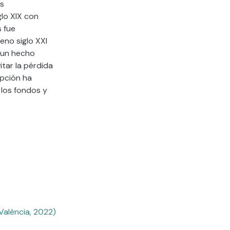
as
glo XIX con
s fue
eno siglo XXI
, un hecho
itar la pérdida
epción ha
 los fondos y
València, 2022)