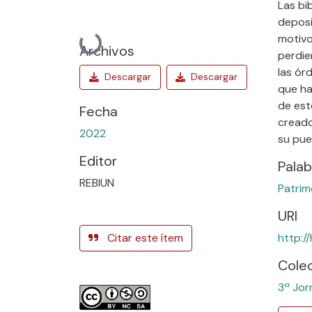
Las bi
deposi
motivo
Cargando...
Archivos
perdie
las ór
que ha
de est
Fecha
creado
2022
su pue
Editor
Palab
REBIUN
Patrim
URI
Citar este ítem
http:/
Cole
3ª Jor