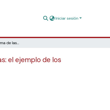
Iniciar sesión
El nuevo paradigma de las bibliotecas de las órdenes religiosas: el ejemplo de los Franciscanos de la Inmaculada Concepción.
s: el ejemplo de los