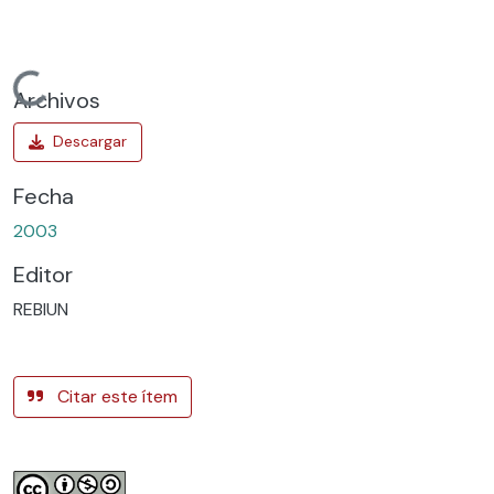
Cargando...
Archivos
Fecha
2003
Editor
REBIUN
Citar este ítem