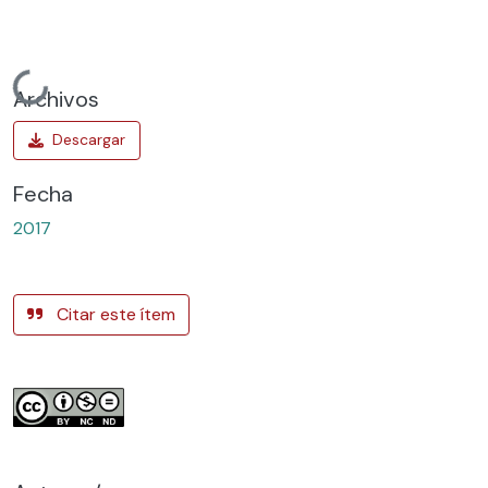
Cargando...
Archivos
Fecha
2017
Citar este ítem