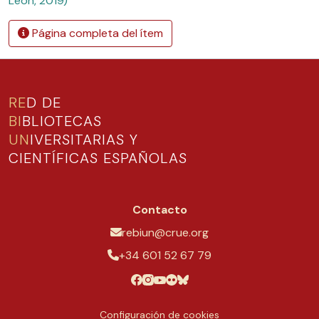
León, 2019)
Página completa del ítem
RE
D DE
BI
BLIOTECAS
UN
IVERSITARIAS Y
CIENTÍFICAS ESPAÑOLAS
Contacto
rebiun@crue.org
+34 601 52 67 79
Configuración de cookies