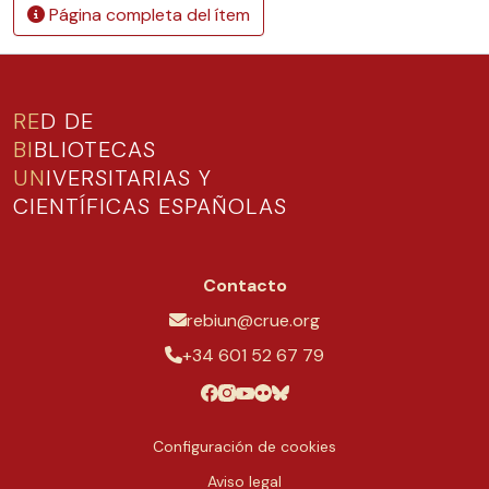
Página completa del ítem
RE
D DE
BI
BLIOTECAS
UN
IVERSITARIAS Y
CIENTÍFICAS ESPAÑOLAS
Contacto
rebiun@crue.org
+34 601 52 67 79
Configuración de cookies
Aviso legal