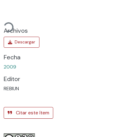
ando...
Archivos
Fecha
2009
Editor
REBIUN
Citar este ítem