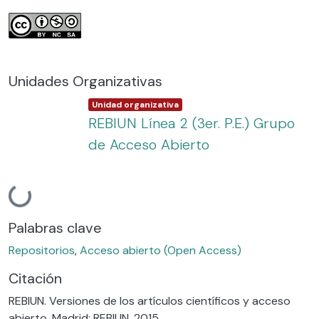
Unidades Organizativas
Item type:
,
Unidad organizativa
REBIUN Línea 2 (3er. P.E.) Grupo
de Acceso Abierto
Cargando...
Palabras clave
Repositorios
,
Acceso abierto (Open Access)
Citación
REBIUN. Versiones de los artículos científicos y acceso
abierto. Madrid: REBIUN, 2015