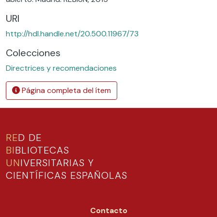
URI
http://hdl.handle.net/20.500.11967/73
Colecciones
Directrices y recomendaciones
Página completa del ítem
RE
D DE
BI
BLIOTECAS
UN
IVERSITARIAS Y
CIENTÍFICAS ESPAÑOLAS
Contacto