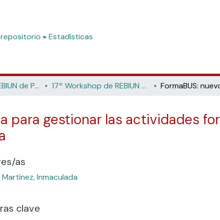
 repositorio
Estadísticas
Workshop de REBIUN de Proyectos Digitales
17º Workshop de REBIUN de Proyectos Digitales: Conectar tecnologías, enlazar contenidos, innovar servicios (Universidad Pablo de Olavide, 2018)
para gestionar las actividades for
a
res/as
Martínez, Inmaculada
ras clave