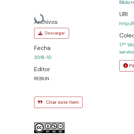
Bibliot
Cargando...
URI
Archivos
http:/
Cole
17º Wo
Fecha
servic
2018-10
Pá
Editor
REBIUN
Citar este ítem