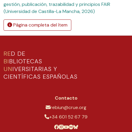
gestión, publicación, trazabilidad y principios FAIR
(Universidad de Castilla-La Mancha, 2026)
Página completa del ítem
RE
D DE
BI
BLIOTECAS
UN
IVERSITARIAS Y
CIENTÍFICAS ESPAÑOLAS
Contacto
rebiun@crue.org
+34 601 52 67 79