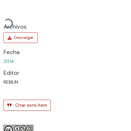
gando...
Archivos
Fecha
2014
Editor
REBIUN
Citar este ítem