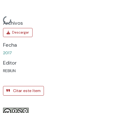
Cargando...
Archivos
Fecha
2017
Editor
REBIUN
Citar este ítem