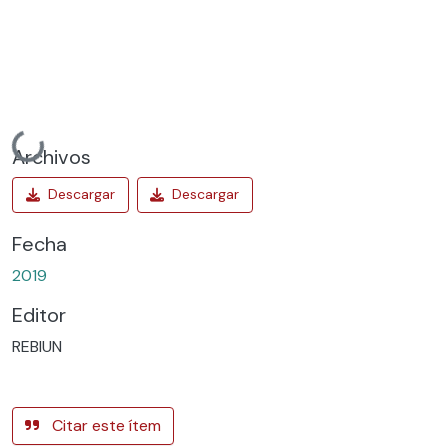
Cargando...
Archivos
Fecha
2019
Editor
REBIUN
Citar este ítem