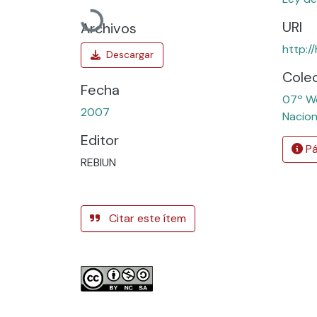
Cargando...
URI
Archivos
http:/
Cole
Fecha
07º Wo
2007
Nacion
Editor
Pá
REBIUN
Citar este ítem