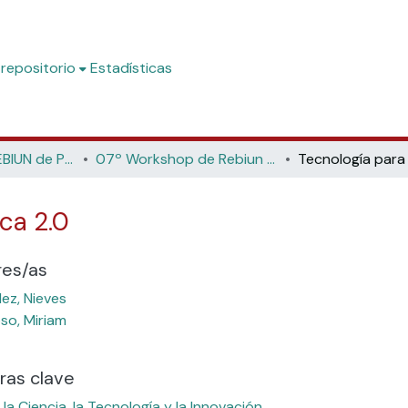
 repositorio
Estadísticas
Workshop de REBIUN de Proyectos Digitales
07º Workshop de Rebiun de Proyectos Digitales: La Estrategia Digital "¿Hacia dónde?". (Universidad Nacional de Educación a Distancia UNED Madrid, 2007)
eca 2.0
res/as
ez, Nieves
o, Miriam
ras clave
 la Ciencia, la Tecnología y la Innovación