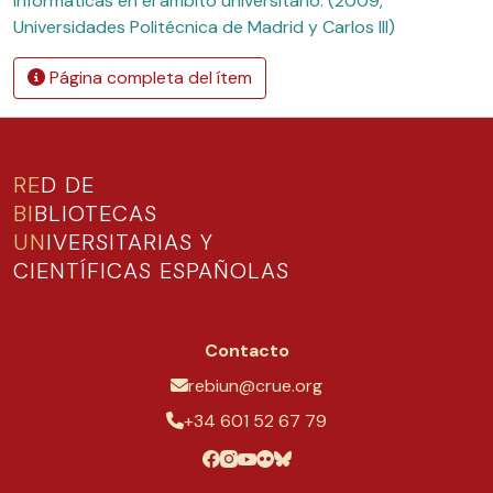
informáticas en el ámbito universitario. (2009,
Universidades Politécnica de Madrid y Carlos III)
Página completa del ítem
RE
D DE
BI
BLIOTECAS
UN
IVERSITARIAS Y
CIENTÍFICAS ESPAÑOLAS
Contacto
rebiun@crue.org
+34 601 52 67 79