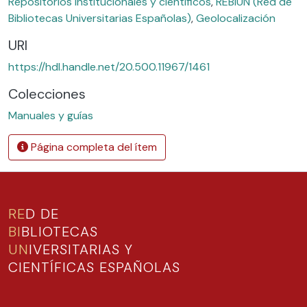
Repositorios institucionales y científicos
,
REBIUN (Red de
Bibliotecas Universitarias Españolas)
,
Geolocalización
URI
https://hdl.handle.net/20.500.11967/1461
Colecciones
Manuales y guías
Página completa del ítem
RE
D DE
BI
BLIOTECAS
UN
IVERSITARIAS Y
CIENTÍFICAS ESPAÑOLAS