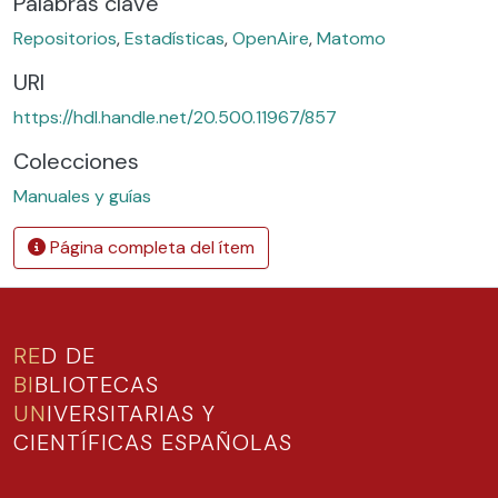
Palabras clave
Repositorios
,
Estadísticas
,
OpenAire
,
Matomo
URI
https://hdl.handle.net/20.500.11967/857
Colecciones
Manuales y guías
Página completa del ítem
RE
D DE
BI
BLIOTECAS
UN
IVERSITARIAS Y
CIENTÍFICAS ESPAÑOLAS