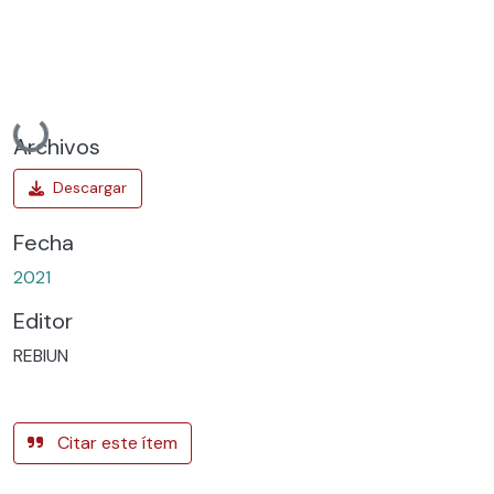
Cargando...
Archivos
Fecha
2021
Editor
REBIUN
Citar este ítem