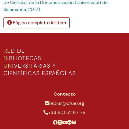
de Ciencias de la Documentación (Universidad de
Salamanca, 2017)
Página completa del ítem
RE
D DE
BI
BLIOTECAS
UN
IVERSITARIAS Y
CIENTÍFICAS ESPAÑOLAS
Contacto
rebiun@crue.org
+34 601 52 67 79