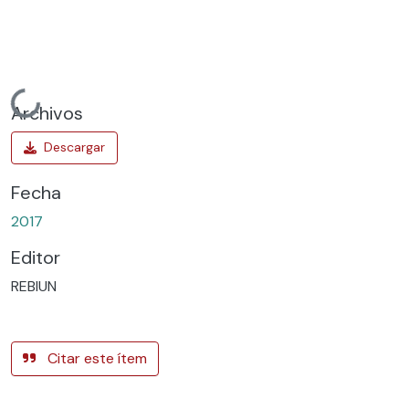
Cargando...
Archivos
Fecha
2017
Editor
REBIUN
Citar este ítem