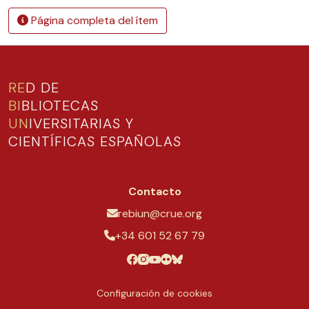
Página completa del ítem
RE
D DE
BI
BLIOTECAS
UN
IVERSITARIAS Y
CIENTÍFICAS ESPAÑOLAS
Contacto
rebiun@crue.org
+34 601 52 67 79
Configuración de cookies