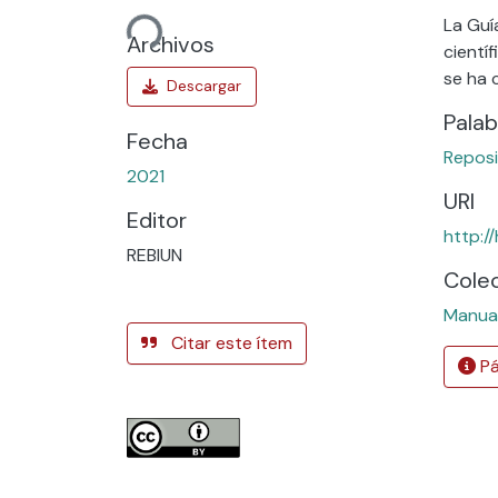
Cargando...
La Guí
Archivos
cientí
se ha 
Palab
Fecha
Reposi
2021
URI
Editor
http:/
REBIUN
Cole
Manual
Citar este ítem
Pá