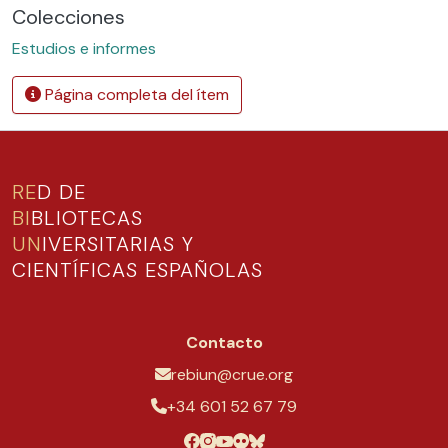
Colecciones
Estudios e informes
Página completa del ítem
RE
D DE
BI
BLIOTECAS
UN
IVERSITARIAS Y
CIENTÍFICAS ESPAÑOLAS
Contacto
rebiun@crue.org
+34 601 52 67 79