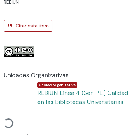
REBIUN
Citar este ítem
Unidades Organizativas
Item type:
,
Unidad organizativa
REBIUN Línea 4 (3er. P.E.) Calidad
en las Bibliotecas Universitarias
Cargando...