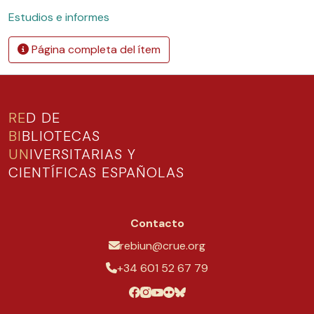
Estudios e informes
Página completa del ítem
RE
D DE
BI
BLIOTECAS
UN
IVERSITARIAS Y
CIENTÍFICAS ESPAÑOLAS
Contacto
rebiun@crue.org
+34 601 52 67 79