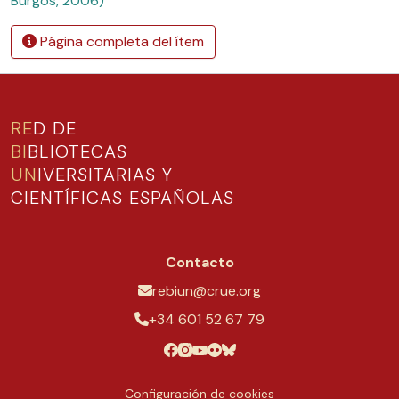
Burgos, 2006)
Página completa del ítem
RE
D DE
BI
BLIOTECAS
UN
IVERSITARIAS Y
CIENTÍFICAS ESPAÑOLAS
Contacto
rebiun@crue.org
+34 601 52 67 79
Configuración de cookies