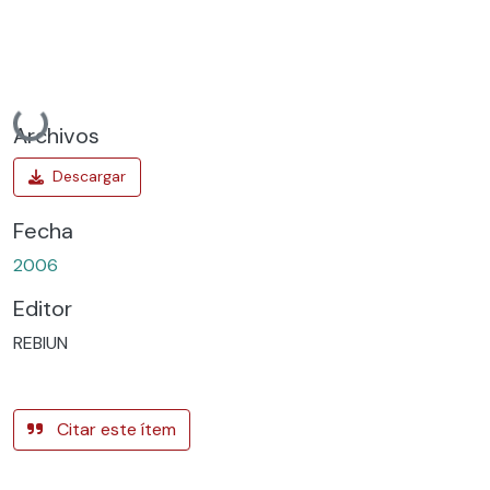
Cargando...
Archivos
Fecha
2006
Editor
REBIUN
Citar este ítem