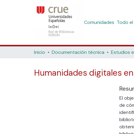
Comunidades
Todo el
Inicio
Documentación técnica
Estudios e
Humanidades digitales en 
Resu
El obj
de cóm
identi
biblio
obteni
biblio