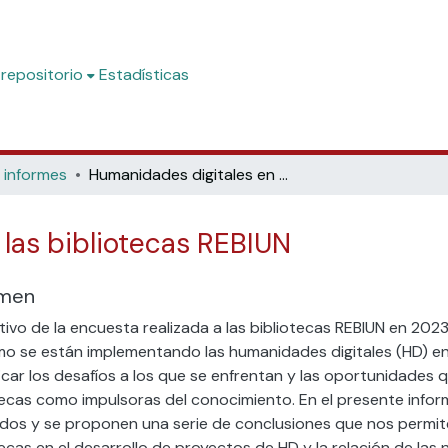
 repositorio
Estadísticas
 informes
Humanidades digitales en las bibliotecas REBIUN
las bibliotecas REBIUN
men
etivo de la encuesta realizada a las bibliotecas REBIUN en 202
o se están implementando las humanidades digitales (HD) en 
ficar los desafíos a los que se enfrentan y las oportunidades q
tecas como impulsoras del conocimiento. En el presente infor
dos y se proponen una serie de conclusiones que nos permite 
tecas en el desarrollo de proyectos de HD y la relación de las 