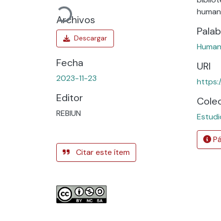
Cargando...
human
Archivos
Palab
Humani
Fecha
URI
2023-11-23
https:
Editor
Cole
REBIUN
Estudi
Pá
Citar este ítem