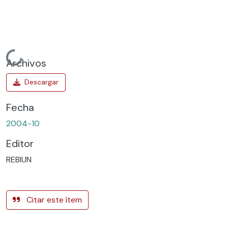
Cargando...
Archivos
Fecha
2004-10
Editor
REBIUN
Citar este ítem