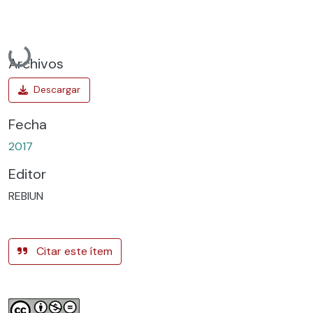
Cargando...
Archivos
Fecha
2017
Editor
REBIUN
Citar este ítem