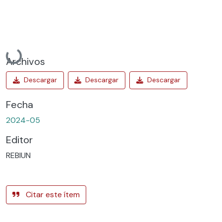
Cargando...
Archivos
Fecha
2024-05
Editor
REBIUN
Citar este ítem