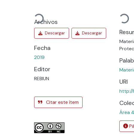
Cargando...
Cargando...
Archivos
Resu
Materi
Fecha
Protec
2019
Palab
Editor
Materi
REBIUN
URI
http:/
Citar este ítem
Cole
Área 4
Pá