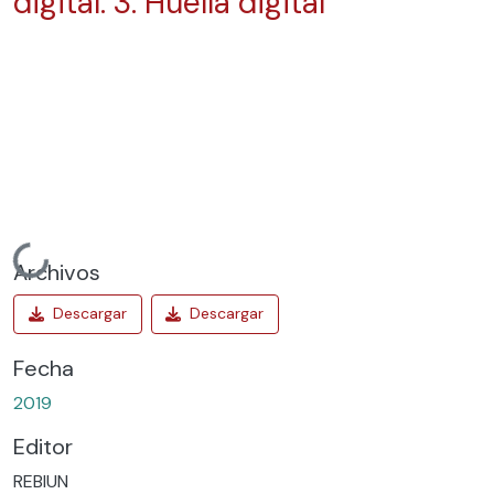
digital: 3. Huella digital
Cargando...
Archivos
Fecha
2019
Editor
REBIUN