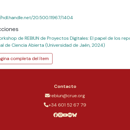
//hdl.handle.net/20.500.11967/1404
cciones
rkshop de REBIUN de Proyectos Digitales: El papel de los repo
al de Ciencia Abierta (Universidad de Jaén, 2024)
gina completa del ítem
Contacto
rebiun@crue.org
+34 601 52 67 79