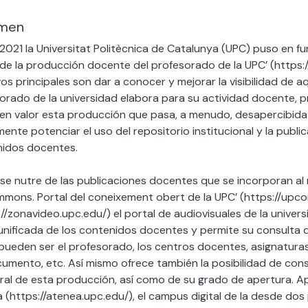
men
 2021 la Universitat Politècnica de Catalunya (UPC) puso en fu
 de la producción docente del profesorado de la UPC’ (https:/
vos principales son dar a conocer y mejorar la visibilidad de a
orado de la universidad elabora para su actividad docente, p
en valor esta producción que pasa, a menudo, desapercibida 
lmente potenciar el uso del repositorio institucional y la publ
idos docentes.
se nutre de las publicaciones docentes que se incorporan al r
mons. Portal del coneixement obert de la UPC’ (https://upc
://zonavideo.upc.edu/) el portal de audiovisuales de la univer
 unificada de los contenidos docentes y permite su consulta 
ueden ser el profesorado, los centros docentes, asignaturas
umento, etc. Así mismo ofrece también la posibilidad de consu
al de esta producción, así como de su grado de apertura. A
 (https://atenea.upc.edu/), el campus digital de la desde dos