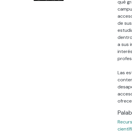
qué gr
campus
acceso
de sus
estudi
dentro
a sus 
interé
profes
Las es
conten
desape
acceso
ofrecer
Palab
Recurs
científ