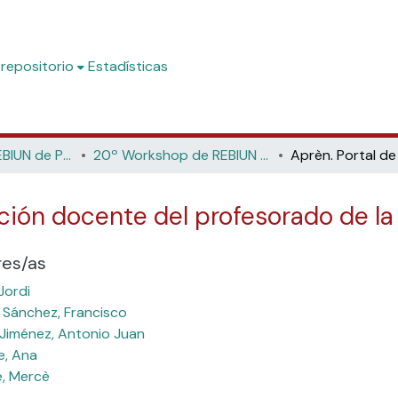
 repositorio
Estadísticas
Workshop de REBIUN de Proyectos Digitales
20º Workshop de REBIUN de Proyectos Digitales: El papel de los repositorios en la Estrategia Nacional de Ciencia Abierta (Universidad de Jaén, 2024)
cción docente del profesorado de l
res/as
Jordi
Sánchez, Francisco
 Jiménez, Antonio Juan
e, Ana
, Mercè