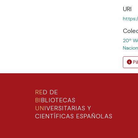
URI
https:
Cole
20º Wo
Nacion
Pá
RE
D DE
BI
BLIOTECAS
UN
IVERSITARIAS Y
CIENTÍFICAS ESPAÑOLAS