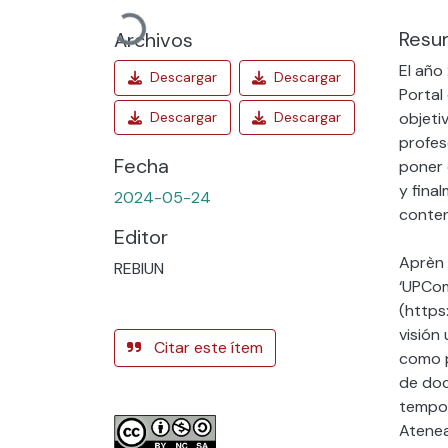
Cargando...
Resu
Archivos
El año
Portal
objeti
profes
Fecha
poner 
y fina
2024-05-24
conten
Editor
Aprèn 
REBIUN
‘UPCom
(https
visión
Citar este ítem
como p
de doc
tempor
Atenea