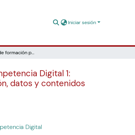
Iniciar sesión
Materiales de formación para estudiantes de grado de la Competencia Digital 1: Información y tratamiento de datos: 1.3. gestión de información, datos y contenidos digitales: 4. Cómo citar. Estilos de cita
etencia Digital 1:
ón, datos y contenidos
petencia Digital