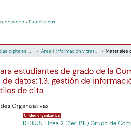
 repositorio
Estadísticas
Competencias digitales. Materiales formativos para estudiantes de grado
Área 1: Información y tratamiento de datos
ara estudiantes de grado de la Comp
de datos: 1.3. gestión de informaci
tilos de cita
ades Organizativas
Item type:
,
Unidad organizativa
REBIUN Línea 2 (3er. P.E.) Grupo de Com