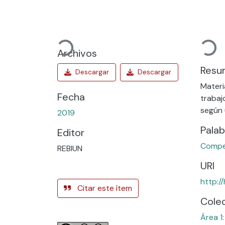
Cargando...
Cargando...
Archivos
Resu
Materi
Fecha
trabaj
según 
2019
Palab
Editor
Compet
REBIUN
URI
http:/
Citar este ítem
Cole
Área 1