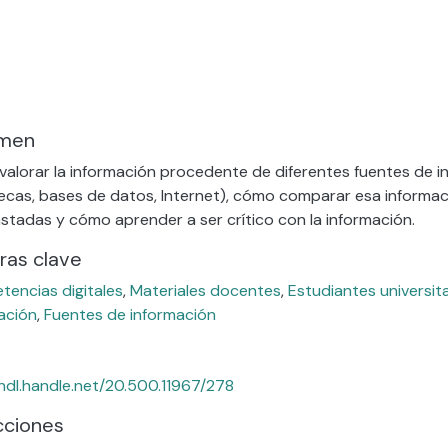
o...
men
alorar la información procedente de diferentes fuentes de i
tecas, bases de datos, Internet), cómo comparar esa informa
stadas y cómo aprender a ser crítico con la información.
ras clave
encias digitales
,
Materiales docentes
,
Estudiantes universit
ación
,
Fuentes de información
/hdl.handle.net/20.500.11967/278
cciones