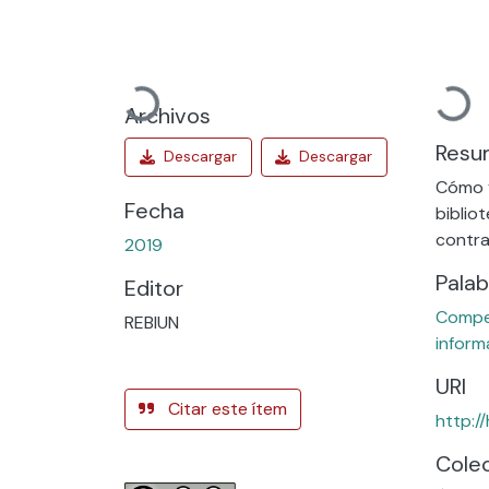
Cargando...
Cargand
Archivos
Resu
Cómo v
Fecha
biblio
contra
2019
Palab
Editor
Compet
REBIUN
inform
URI
Citar este ítem
http:/
Cole