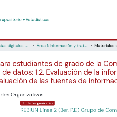
 repositorio
Estadísticas
Competencias digitales. Materiales formativos para estudiantes de grado
Área 1: Información y tratamiento de datos
ara estudiantes de grado de la Comp
de datos: 1.2. Evaluación de la info
valuación de las fuentes de informa
ades Organizativas
Item type:
,
Unidad organizativa
REBIUN Línea 2 (3er. P.E.) Grupo de Com