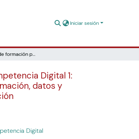
Iniciar sesión
Materiales de formación para estudiantes de grado de la Competencia Digital 1: Información y tratamiento de datos: 1.2. Evaluación de la información, datos y contenidos digitales: 2. Evaluación de las fuentes de información
etencia Digital 1:
rmación, datos y
ción
petencia Digital