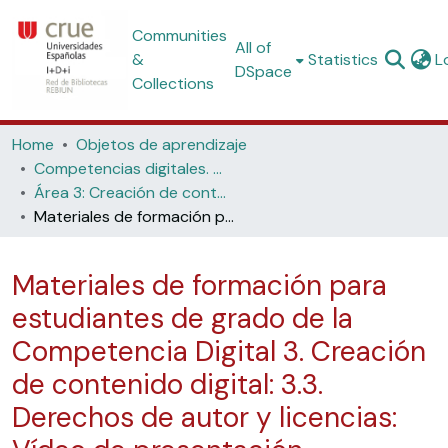
Communities
All of
&
Statistics
L
DSpace
Collections
Home
Objetos de aprendizaje
Competencias digitales. Materiales formativos para estudiantes de grado
Área 3: Creación de contenido digital
Materiales de formación para estudiantes de grado de la Competencia Digital 3. Creación de contenido digital: 3.3. Derechos de autor y licencias: Vídeo de presentación
Materiales de formación para
estudiantes de grado de la
Competencia Digital 3. Creación
de contenido digital: 3.3.
Derechos de autor y licencias: