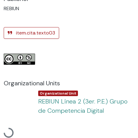
REBIUN
item.cita.texto03
Organizational Units
Item type:
,
Organizational Unit
REBIUN Línea 2 (3er. P.E.) Grupo
de Competencia Digital
Loading...