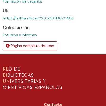
Formación de usuarios
URI
https://hdl.handle.net/20.500.11967/1465
Colecciones
Estudios e informes
Página completa del ítem
RE
D DE
BI
BLIOTECAS
UN
IVERSITARIAS Y
CIENTÍFICAS ESPAÑOLAS
Contacto