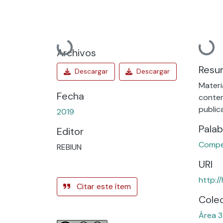
Cargando...
Cargan
Archivos
Resu
Materi
Fecha
conten
public
2019
Palab
Editor
Compet
REBIUN
URI
http:/
Citar este ítem
Cole
Área 3