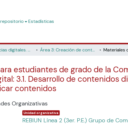
 repositorio
Estadísticas
Competencias digitales. Materiales formativos para estudiantes de grado
Área 3: Creación de contenido digital
ara estudiantes de grado de la Com
al: 3.1. Desarrollo de contenidos dig
icar contenidos
ades Organizativas
Item type:
,
Unidad organizativa
REBIUN Línea 2 (3er. P.E.) Grupo de Com