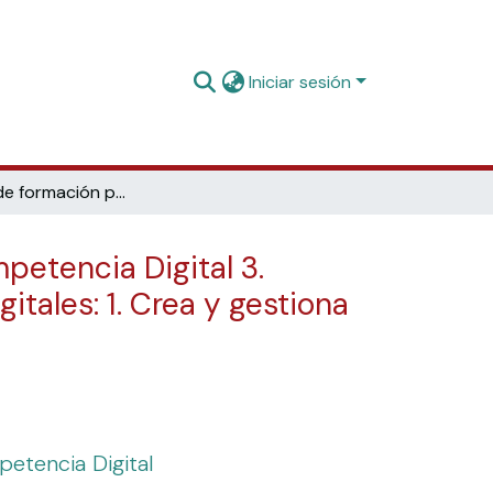
Iniciar sesión
Materiales de formación para estudiantes de grado de la Competencia Digital 3. Creación de contenido digital: 3.1. Desarrollo de contenidos digitales: 1. Crea y gestiona espacios web donde publicar contenidos
petencia Digital 3.
itales: 1. Crea y gestiona
petencia Digital