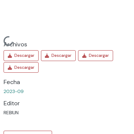
Cargando...
Archivos
Fecha
2023-09
Editor
REBIUN